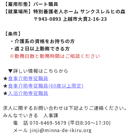
【雇用形態】パート職員
【就業場所】特別養護老人ホーム サンクスレルヒの森
〒943-0893 上越市大貫2-16-23
【条件】
・介護系の資格をお持ちの方
・週２日以上勤務できる方
※勤務日数と勤務時間はご相談ください
▼詳しい情報はこちらから
★
食事介助専従職員
★
食事介助専従職員(60歳以上限定)
★
入浴介助専従職員
求人に関するお問い合わせは下記よりご連絡ください。
みんなでいきる 人事課
電 話 070-6469-5679 (平日8:30～17:30)
メール jinji@minna-de-ikiru.org